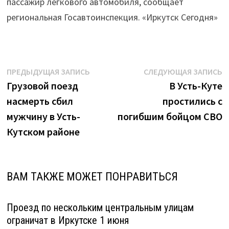
пассажир легкового автомобиля, сообщает
региональная Госавтоинспекция. «Иркутск Сегодня»
Навигация
Предыдущая
С
ПРЕДЫДУЩАЯ ЗАПИСЬ
СЛЕДУЮЩАЯ ЗАПИСЬ
запись:
з
Грузовой поезд
В Усть-Куте
по
насмерть сбил
простились с
записям
мужчину в Усть-
погибшим бойцом СВО
Кутском районе
ВАМ ТАКЖЕ МОЖЕТ ПОНРАВИТЬСЯ
Проезд по нескольким центральным улицам
ограничат в Иркутске 1 июня