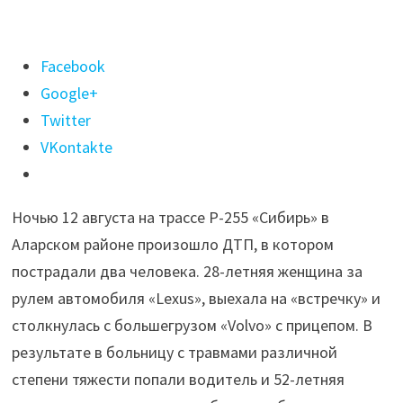
Поделиться
Facebook
"На
Google+
трассе
Twitter
в
VKontakte
Приангарье
Lexus
Ночью 12 августа на трассе Р-255 «Сибирь» в
врезался
Аларском районе произошло ДТП, в котором
в
пострадали два человека. 28-летняя женщина за
грузовик"
рулем автомобиля «Lexus», выехала на «встречку» и
столкнулась с большегрузом «Volvo» с прицепом. В
результате в больницу с травмами различной
степени тяжести попали водитель и 52-летняя