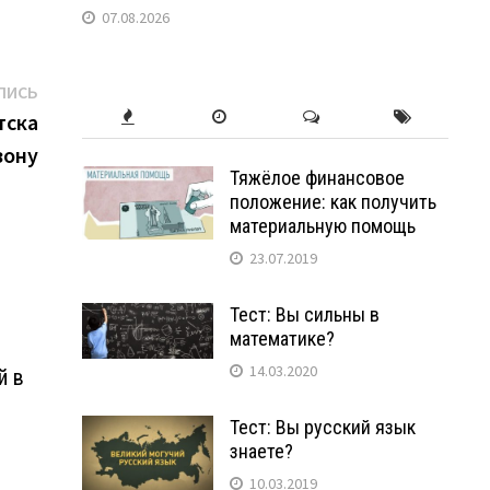
07.08.2026
Следующая
ПИСЬ
запись:
тска
зону
Тяжёлое финансовое
положение: как получить
материальную помощь
23.07.2019
Тест: Вы сильны в
математике?
14.03.2020
й в
Тест: Вы русский язык
знаете?
10.03.2019