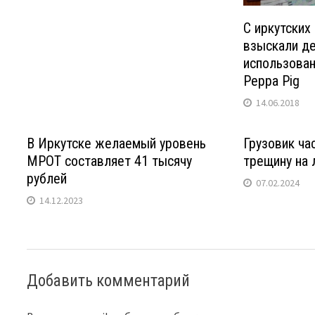
C иркутских
взыскали де
использова
Peppa Pig
14.06.2018
В Иркутске желаемый уровень
Грузовик ча
МРОТ составляет 41 тысячу
трещину на 
рублей
07.02.2024
14.12.2023
Добавить комментарий