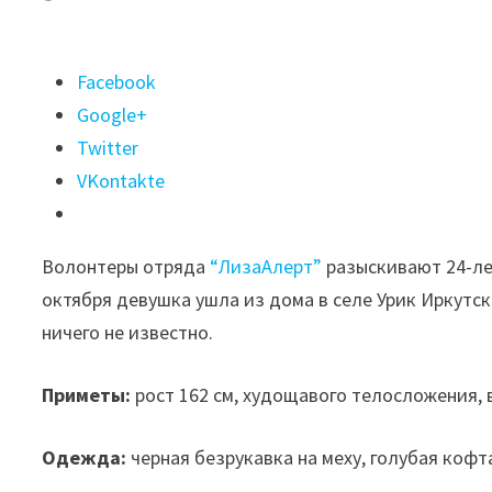
Поделиться
Facebook
"Молодая
Google+
женщина
Twitter
пропала
VKontakte
три
недели
Волонтеры отряда
“ЛизаАлерт”
разыскивают 24-л
назад
октября девушка ушла из дома в селе Урик Иркутск
в
ничего не известно.
Иркутском
районе"
Приметы:
рост 162 см, худощавого телосложения, 
Одежда:
черная безрукавка на меху, голубая кофт