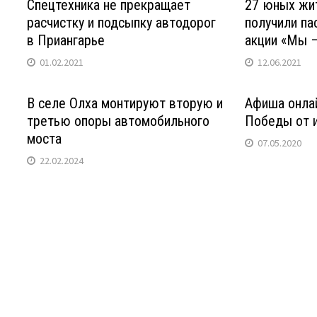
Спецтехника не прекращает
27 юных жи
расчистку и подсыпку автодорог
получили па
в Приангарье
акции «Мы –
01.02.2021
12.06.2021
В селе Олха монтируют вторую и
Афиша онла
третью опоры автомобильного
Победы от и
моста
07.05.2020
22.02.2024