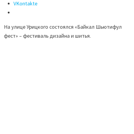
прошел
VKontakte
в
Иркутске
На улице Урицкого состоялся «Байкал Шьютифул
в
фест» – фестиваль дизайна и шитья.
День
города"