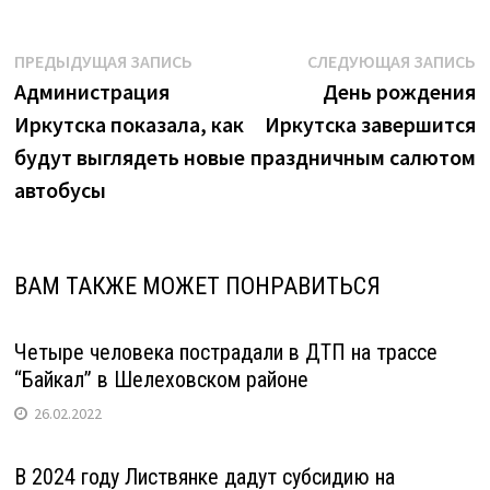
Навигация
Предыдущая
С
ПРЕДЫДУЩАЯ ЗАПИСЬ
СЛЕДУЮЩАЯ ЗАПИСЬ
запись:
з
Администрация
День рождения
по
Иркутска показала, как
Иркутска завершится
записям
будут выглядеть новые
праздничным салютом
автобусы
ВАМ ТАКЖЕ МОЖЕТ ПОНРАВИТЬСЯ
Четыре человека пострадали в ДТП на трассе
“Байкал” в Шелеховском районе
26.02.2022
В 2024 году Листвянке дадут субсидию на