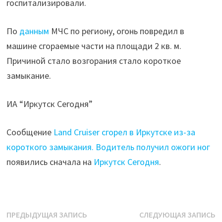
госпитализировали.
Водитель
получил
По
данным
МЧС по региону, огонь повредил в
ожоги
машине сгораемые части на площади 2 кв. м.
ног"
Причиной стало возгорания стало короткое
замыкание.
ИА “Иркутск Сегодня”
Сообщение
Land Cruiser сгорел в Иркутске из-за
короткого замыкания. Водитель получил ожоги ног
появились сначала на
Иркутск Сегодня
.
Навигация
Предыдущая
С
ПРЕДЫДУЩАЯ ЗАПИСЬ
СЛЕДУЮЩАЯ ЗАПИСЬ