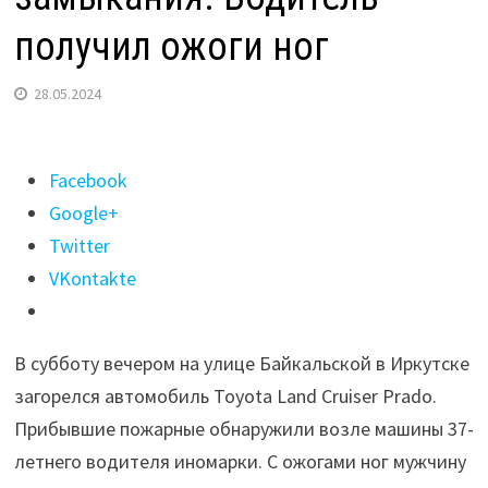
получил ожоги ног
28.05.2024
Поделиться
Facebook
"Land
Google+
Cruiser
Twitter
сгорел
VKontakte
в
Иркутске
В субботу вечером на улице Байкальской в Иркутске
из-
загорелся автомобиль Toyota Land Cruiser Prado.
за
Прибывшие пожарные обнаружили возле машины 37-
короткого
летнего водителя иномарки. С ожогами ног мужчину
замыкания.