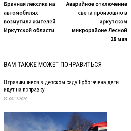
запись:
з
Бранная лексика на
Аварийное отключение
по
автомобилях
света произошло в
записям
возмутила жителей
иркутском
Иркутской области
микрорайоне Лесной
28 мая
ВАМ ТАКЖЕ МОЖЕТ ПОНРАВИТЬСЯ
Отравившиеся в детском саду Ербогачена дети
идут на поправку
09.12.2020