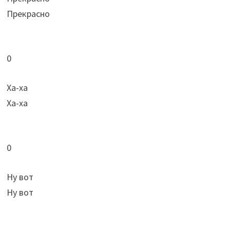
Прекрасно
0
Ха-ха
Ха-ха
0
Ну вот
Ну вот