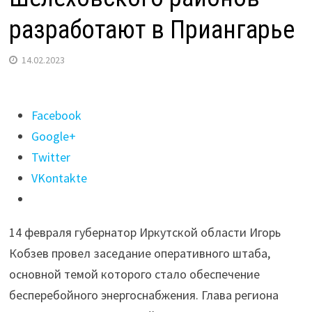
разработают в Приангарье
14.02.2023
Поделиться
Facebook
"Концепцию
Google+
комплексного
Twitter
развития
VKontakte
Иркутского
и
14 февраля губернатор Иркутской области Игорь
Шелеховского
Кобзев провел заседание оперативного штаба,
районов
основной темой которого стало обеспечение
разработают
бесперебойного энергоснабжения. Глава региона
в