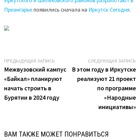
Иркутского и Шелеховского районов разработают в
Приангарье
появились сначала на
Иркутск Сегодня
.
Навигация
Предыдущая
С
ПРЕДЫДУЩАЯ ЗАПИСЬ
СЛЕДУЮЩАЯ ЗАПИСЬ
запись:
з
Межвузовский кампус
В этом году в Иркутске
по
«Байкал» планируют
реализуют 21 проект
записям
начать строить в
по программе
Бурятии в 2024 году
«Народные
инициативы»
ВАМ ТАКЖЕ МОЖЕТ ПОНРАВИТЬСЯ