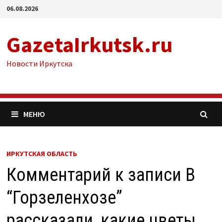
Перейти
06.08.2026
к
содержимому
GazetaIrkutsk.ru
Новости Иркутска
МЕНЮ
ИРКУТСКАЯ ОБЛАСТЬ
Комментарий к записи В
“Горзеленхозе”
рассказали, какие цветы