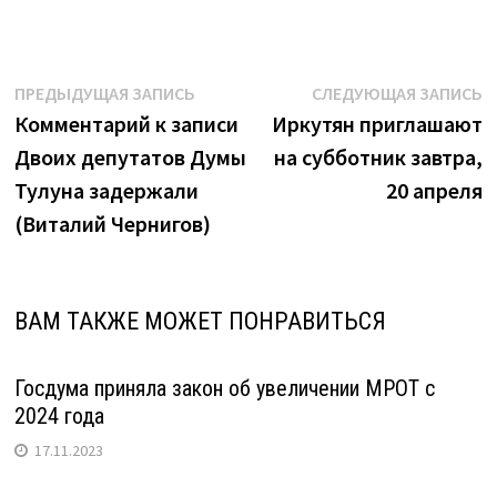
какие
цветы
высадят
Навигация
Предыдущая
С
ПРЕДЫДУЩАЯ ЗАПИСЬ
СЛЕДУЮЩАЯ ЗАПИСЬ
на
запись:
з
Комментарий к записи
Иркутян приглашают
по
клумбах
Двоих депутатов Думы
на субботник завтра,
записям
Иркутска
Тулуна задержали
20 апреля
в
(Виталий Чернигов)
этом
году
(Виталий
ВАМ ТАКЖЕ МОЖЕТ ПОНРАВИТЬСЯ
Чернигов)"
Госдума приняла закон об увеличении МРОТ с
2024 года
17.11.2023