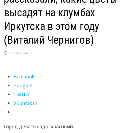
высадят на клумбах
Иркутска в этом году
(Виталий Чернигов)
19.04.2024
Поделиться
Facebook
"Комментарий
Google+
к
Twitter
записи
VKontakte
В
“Горзеленхозе”
Город делать надо. красивый.
рассказали,