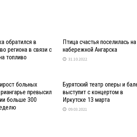
а обратился в
Птица счастья поселилась на
во региона в связи с
набережной Ангарска
на топливо
31.10.2022
рирост больных
Бурятский театр оперы и бал
Приангарье превысил
выступит с концертом в
тии больше 300
Иркутске 13 марта
неделю
09.03.2021