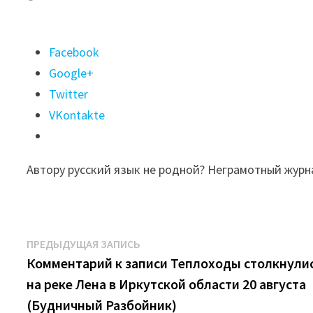
Поделиться
Facebook
"Комментарий
Google+
к
Twitter
записи
VKontakte
Памятник
героям-
Автору русский язык не родной? Неграмотный журн
медикам
открыли
в
Иркутске.
Навигация
Предыдущая
ПРЕДЫДУЩАЯ ЗАПИСЬ
Фоторепортаж
запись:
Комментарий к записи Теплоходы столкнули
по
(Басистый
на реке Лена в Иркутской области 20 августа
записям
Устав)"
(Будничный Разбойник)