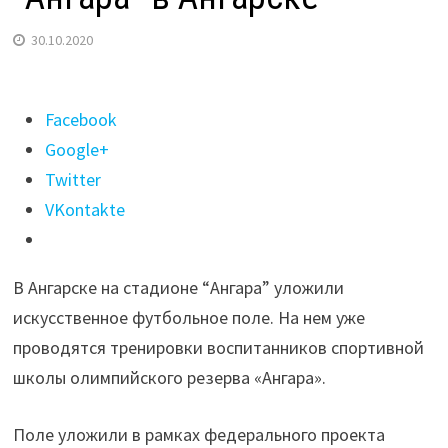
30.10.2020
Поделиться
Facebook
"Искусственное
Google+
футбольное
Twitter
поле
VKontakte
уложили
на
В Ангарске на стадионе “Ангара” уложили
стадионе
искусственное футбольное поле. На нем уже
“Ангара”
проводятся тренировки воспитанников спортивной
в
школы олимпийского резерва «Ангара».
Ангарске"
Поле уложили в рамках федерального проекта