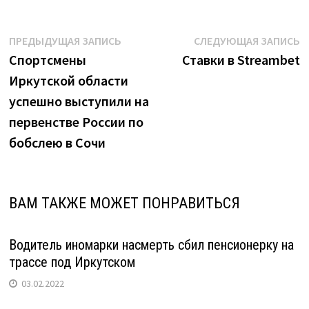
Навигация
Предыдущая
С
ПРЕДЫДУЩАЯ ЗАПИСЬ
СЛЕДУЮЩАЯ ЗАПИСЬ
запись:
з
Спортсмены
Ставки в Streambet
по
Иркутской области
записям
успешно выступили на
первенстве России по
бобслею в Сочи
ВАМ ТАКЖЕ МОЖЕТ ПОНРАВИТЬСЯ
Водитель иномарки насмерть сбил пенсионерку на
трассе под Иркутском
03.02.2022