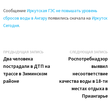
Сообщение
Иркутская ГЭС не повышать уровень
сбросов воды в Ангару
появились сначала на
Иркутск
Сегодня
.
Навигация
Предыдущая
С
ПРЕДЫДУЩАЯ ЗАПИСЬ
СЛЕДУЮЩАЯ ЗАПИСЬ
запись:
з
Два человека
Роспотребнадзор
по
пострадали в ДТП на
выявил
записям
трассе в Зиминском
несоответствие
районе
качества воды в 18-ти
местах отдыха в
Приангарье