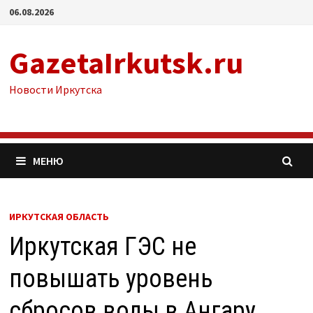
Перейти
06.08.2026
к
содержимому
GazetaIrkutsk.ru
Новости Иркутска
МЕНЮ
ИРКУТСКАЯ ОБЛАСТЬ
Иркутская ГЭС не
повышать уровень
сбросов воды в Ангару