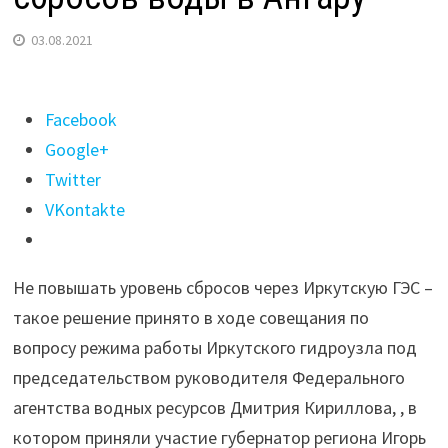
03.08.2021
Поделиться
Facebook
"Иркутская
Google+
ГЭС
Twitter
не
VKontakte
повышать
уровень
Не повышать уровень сбросов через Иркутскую ГЭС –
сбросов
такое решение принято в ходе совещания по
воды
вопросу режима работы Иркутского гидроузла под
в
председательством руководителя Федерального
Ангару"
агентства водных ресурсов Дмитрия Кириллова, , в
котором приняли участие губернатор региона Игорь