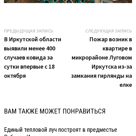
Навигация
Предыдущая
С
ПРЕДЫДУЩАЯ ЗАПИСЬ
СЛЕДУЮЩАЯ ЗАПИСЬ
запись:
з
В Иркутской области
Пожар возник в
по
выявили менее 400
квартире в
записям
случаев ковида за
микрорайоне Луговом
сутки впервые с 18
Иркутска из-за
октября
замкания гирлянды на
елке
ВАМ ТАКЖЕ МОЖЕТ ПОНРАВИТЬСЯ
Единый тепловой луч построят в предместье