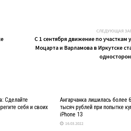
СЛЕДУЮЩАЯ ЗА
ке
С 1 сентября движение по участкам 
Моцарта и Варламова в Иркутске ст
односторо
в: Сделайте
Ангарчанка лишилась более 
ерегите себя и своих
тысяч рублей при попытке ку
iPhone 13
16.03.2022