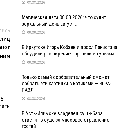
08.08.2026
Магическая дата 08.08.2026: что сулит
зеркальный день августа
Следующая
ПИСЬ
08.08.2026
запись:
улиц
анет
В Иркутске Игорь Кобзев и посол Пакистана
обсудили расширение торговли и туризма
нним
08.08.2026
Только самый сообразительный сможет
собрать эти картинки с котиками — ИГРА-
ПАЗЛ
65
08.08.2026
пить
В Усть-Илимске владелец суши-бара
ответит в суде за массовое отравление
гостей