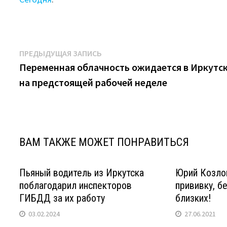
Навигация
Предыдущая
ПРЕДЫДУЩАЯ ЗАПИСЬ
запись:
Переменная облачность ожидается в Иркутс
по
на предстоящей рабочей неделе
записям
ВАМ ТАКЖЕ МОЖЕТ ПОНРАВИТЬСЯ
Пьяный водитель из Иркутска
Юрий Козло
поблагодарил инспекторов
прививку, б
ГИБДД за их работу
близких!
03.02.2024
27.06.2021