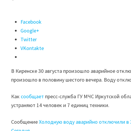
Поделиться
Facebook
"Холодную
Google+
воду
Twitter
аварийно
VKontakte
отключили
в
В Киренске 30 августа произошло аварийное откл
305
произошло в половину шестого вечера. Воду отклю
жилых
домах
Как
сообщает
пресс-служба ГУ МЧС Иркутской обла
Киренска"
устраняют 14 человек и 7 единиц техники.
Сообщение
Холодную воду аварийно отключили в 
Сегодня
.