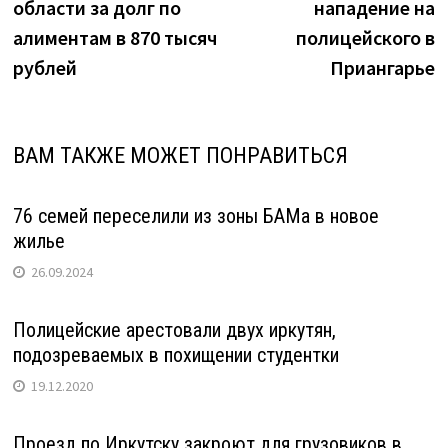
записям
области за долг по
нападение на
алиментам в 870 тысяч
полицейского в
рублей
Приангарье
ВАМ ТАКЖЕ МОЖЕТ ПОНРАВИТЬСЯ
76 семей переселили из зоны БАМа в новое
жилье
26.09.2024
Полицейские арестовали двух иркутян,
подозреваемых в похищении студентки
19.12.2020
Проезд по Иркутску закроют для грузовиков в