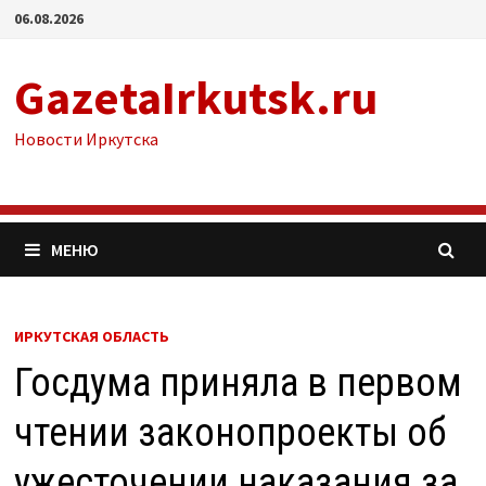
Перейти
06.08.2026
к
содержимому
GazetaIrkutsk.ru
Новости Иркутска
МЕНЮ
ИРКУТСКАЯ ОБЛАСТЬ
Госдума приняла в первом
чтении законопроекты об
ужесточении наказания за