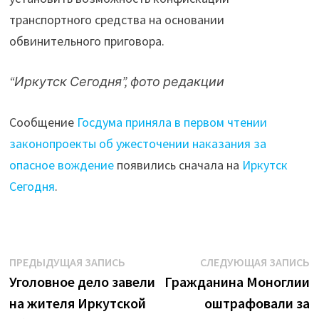
транспортного средства на основании
обвинительного приговора.
“Иркутск Сегодня”, фото редакции
Сообщение
Госдума приняла в первом чтении
законопроекты об ужесточении наказания за
опасное вождение
появились сначала на
Иркутск
Сегодня
.
Навигация
Предыдущая
С
ПРЕДЫДУЩАЯ ЗАПИСЬ
СЛЕДУЮЩАЯ ЗАПИСЬ
запись:
з
Уголовное дело завели
Гражданина Моноглии
по
на жителя Иркутской
оштрафовали за