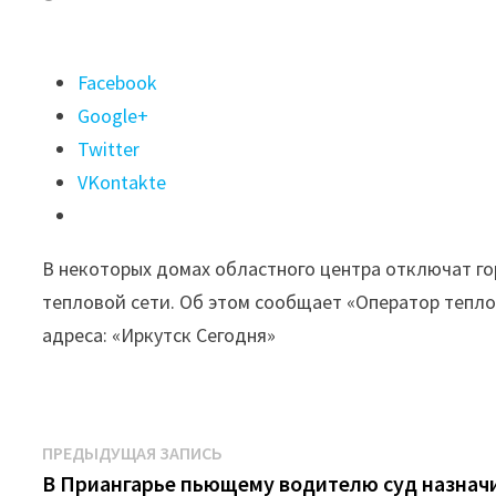
Поделиться
Facebook
"Горячую
Google+
воду
Twitter
отключат
VKontakte
в
некоторых
В некоторых домах областного центра отключат го
домах
тепловой сети. Об этом сообщает «Оператор тепл
Иркутска
адреса: «Иркутск Сегодня»
17
июня"
Навигация
Предыдущая
ПРЕДЫДУЩАЯ ЗАПИСЬ
запись:
В Приангарье пьющему водителю суд назнач