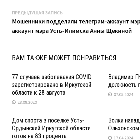
Навигация
Предыдущая
ПРЕДЫДУЩАЯ ЗАПИСЬ
запись:
Мошенники подделали телеграм-аккаунт мэ
по
аккаунт мэра Усть-Илимска Анны Щекиной
записям
ВАМ ТАКЖЕ МОЖЕТ ПОНРАВИТЬСЯ
77 случаев заболевания COVID
Владимир Пу
зарегистрировано в Иркутской
должность 
области к 28 августа
07.05.2024
28.08.2020
Дом спорта в поселке Усть-
Волки напад
Ордынский Иркутской области
Ольхонском
готов на 83 процента
17.04.2024