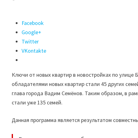
Поделиться
Facebook
"Ещё
Google+
90
Twitter
семей
VKontakte
из
Черемхово
Ключи от новых квартир в новостройках по улице Б
получили
обладателями новых квартир стали 45 других семе
новые
глава города Вадим Семёнов. Таким образом, в ра
квартиры
стали уже 135 семей.
взамен
аварийного
Данная программа является результатом совместны
жилья"