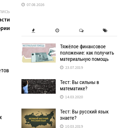
07.08.2026
Следующая
ПИСЬ
запись:
асти
ории
Тяжёлое финансовое
положение: как получить
материальную помощь
23.07.2019
етов
Тест: Вы сильны в
математике?
14.03.2020
Тест: Вы русский язык
х
знаете?
10.03.2019