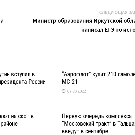
СЛЕДУЮЩАЯ ЗА
ра
Министр образования Иркутской обл
написал ЕГЭ по ист
тин вступил в
“Аэрофлот” купит 210 самол
президента России
МС-21
07.09.2022
ают на скот в
Первую очередь комплекса
 районе
“Московский тракт” в Тальца
введут в сентябре