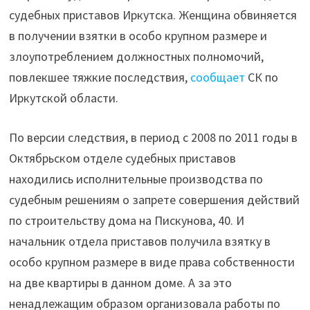
за
судебных приставов Иркутска. Женщина обвиняется
“помощь”
в получении взятки в особо крупном размере и
в незаконном
злоупотреблением должностных полномочий,
строительстве
повлекшее тяжкие последствия,
сообщает
СК по
дома
Иркутской области.
на
Пискунова"
По версии следствия, в период с 2008 по 2011 годы в
Октябрьском отделе судебных приставов
находились исполнительные производства по
судебным решениям о запрете совершения действий
по строительству дома на Пискунова, 40. И
начальник отдела приставов получила взятку в
особо крупном размере в виде права собственности
на две квартиры в данном доме. А за это
ненадлежащим образом организовала работы по