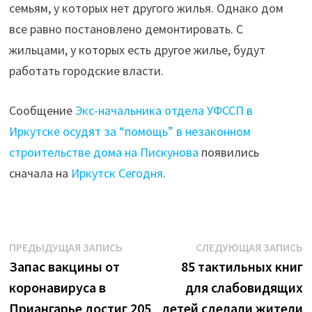
семьям, у которых нет другого жилья. Однако дом
все равно постановлено демонтировать. С
жильцами, у которых есть другое жилье, будут
работать городские власти.
Сообщение
Экс-начальника отдела УФССП в
Иркутске осудят за “помощь” в незаконном
строительстве дома на Пискунова
появились
сначала на
Иркутск Сегодня
.
Навигация
Предыдущая
С
ПРЕДЫДУЩАЯ ЗАПИСЬ
СЛЕДУЮЩАЯ ЗАПИСЬ
запись:
з
Запас вакцины от
85 тактильных книг
по
коронавируса в
для слабовидящих
записям
Приангарье достиг 205
детей сделали жители