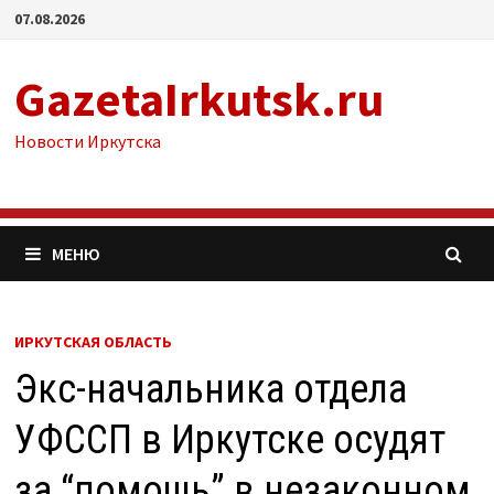
Перейти
07.08.2026
к
содержимому
GazetaIrkutsk.ru
Новости Иркутска
МЕНЮ
ИРКУТСКАЯ ОБЛАСТЬ
Экс-начальника отдела
УФССП в Иркутске осудят
за “помощь” в незаконном