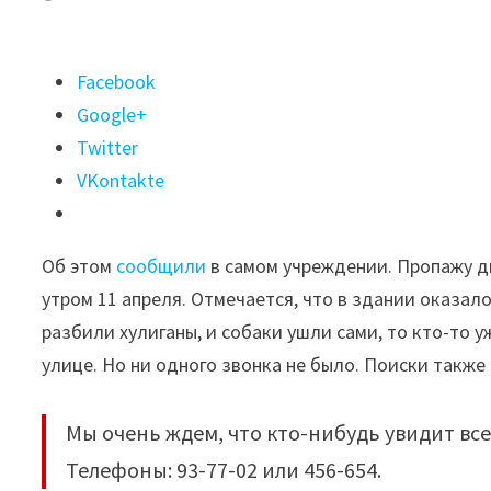
Поделиться
Facebook
"Двух
Google+
собак
Twitter
породы
VKontakte
сиба-
ину
Об этом
сообщили
в самом учреждении. Пропажу д
украли
утром 11 апреля. Отмечается, что в здании оказало
из
разбили хулиганы, и собаки ушли сами, то кто-то 
Иркутской
улице. Но ни одного звонка не было. Поиски также
зоогалереи"
Мы очень ждем, что кто-нибудь увидит в
Телефоны: 93-77-02 или 456-654.