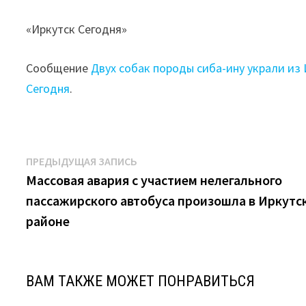
«Иркутск Сегодня»
Сообщение
Двух собак породы сиба-ину украли из
Сегодня
.
Навигация
Предыдущая
ПРЕДЫДУЩАЯ ЗАПИСЬ
запись:
Массовая авария с участием нелегального
по
пассажирского автобуса произошла в Иркутс
записям
районе
ВАМ ТАКЖЕ МОЖЕТ ПОНРАВИТЬСЯ