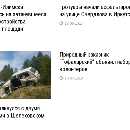
ь-Илимска
Тротуары начали асфальтиро
сь на затянувшееся
на улице Свердлова в Иркут
устройства
13.06.2023
й площади
Природный заказник
“Тофаларский” объявил набо
волонтеров
14.04.2020
олкнулся с двумя
ми в Шелеховском