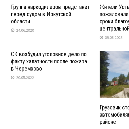
Группа наркодилеров предстанет
Жители Уст
перед судом в Иркутской
пожаловали
области
сроки благо
центрально
24.06.2020
09.08.2023
СК возбудил уголовное дело по
факту халатности после пожара
в Черемхово
20.05.2022
Грузовик ст
автомобиля
районе