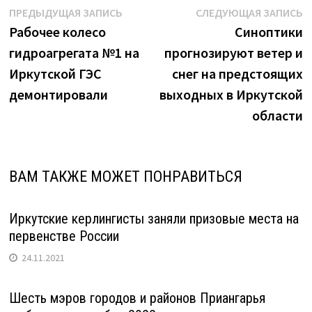
Навигация
Предыдущая
С
ПРЕДЫДУЩАЯ ЗАПИСЬ
СЛЕДУЮЩАЯ ЗАПИСЬ
запись:
з
Рабочее колесо
Синоптики
по
гидроагрегата №1 на
прогнозируют ветер и
записям
Иркутской ГЭС
снег на предстоящих
демонтировали
выходных в Иркутской
области
ВАМ ТАКЖЕ МОЖЕТ ПОНРАВИТЬСЯ
Иркутские керлингисты заняли призовые места на
первенстве России
24.11.2021
Шесть мэров городов и районов Приангарья