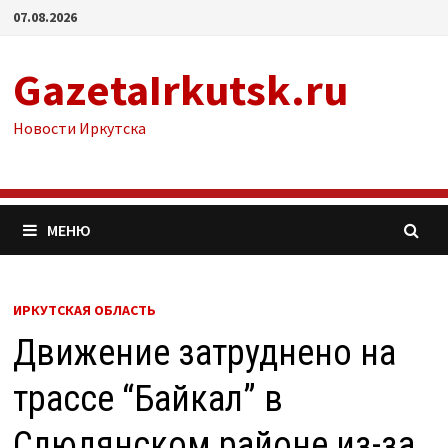
Перейти
07.08.2026
к
содержимому
GazetaIrkutsk.ru
Новости Иркутска
МЕНЮ
ИРКУТСКАЯ ОБЛАСТЬ
Движение затруднено на
трассе “Байкал” в
Слюдянском районе из-за