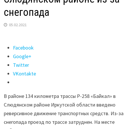
снегопада
05.02.2021
Поделиться
Facebook
"Движение
Google+
затруднено
Twitter
на
VKontakte
трассе
“Байкал”
В районе 134 километра трассы Р-258 «Байкал» в
в
Слюдянском районе Иркутской области введено
Слюдянском
реверсивное движение транспортных средств. Из-за
районе
снегопада проезд по трассе затруднен. На месте
из-