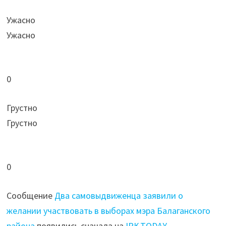
Ужасно
Ужасно
0
Грустно
Грустно
0
Сообщение
Два самовыдвиженца заявили о
желании участвовать в выборах мэра Балаганского
района
появились сначала на
IRK.TODAY
.