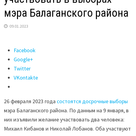
мэра Балаганского района
09.01.2023
Поделиться
Facebook
"Два
Google+
самовыдвиженца
Twitter
заявили
VKontakte
о
желании
26 февраля 2023 года
состоятся досрочные выборы
участвовать
мэра Балаганского района. По данным на 9 января, в
в
них изъявили желание участвовать два человека:
выборах
Михаил Кибанов и Николай Лобанов. Оба участвуют
мэра