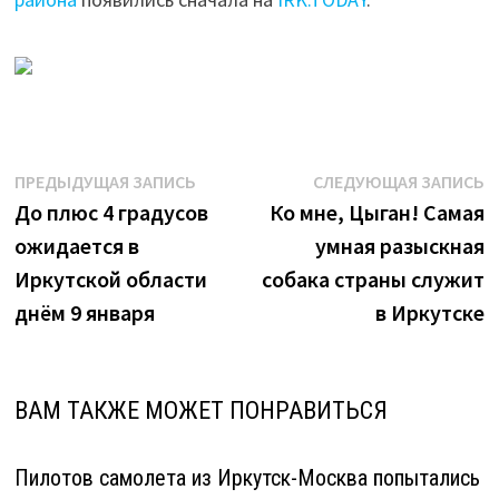
Навигация
Предыдущая
С
ПРЕДЫДУЩАЯ ЗАПИСЬ
СЛЕДУЮЩАЯ ЗАПИСЬ
запись:
з
До плюс 4 градусов
Ко мне, Цыган! Самая
по
ожидается в
умная разыскная
записям
Иркутской области
собака страны служит
днём 9 января
в Иркутске
ВАМ ТАКЖЕ МОЖЕТ ПОНРАВИТЬСЯ
Пилотов самолета из Иркутск-Москва попытались