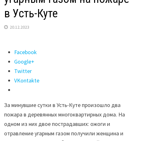
в Усть-Куте
20.12.2023
Поделиться
Facebook
"Два
Google+
человека
Twitter
получили
VKontakte
ожоги
и
За минувшие сутки в Усть-Куте произошло два
отравились
пожара в деревянных многоквартирных дома. На
угарным
одном из них двое пострадавших: ожоги и
газом
отравление угарным газом получили женщина и
на