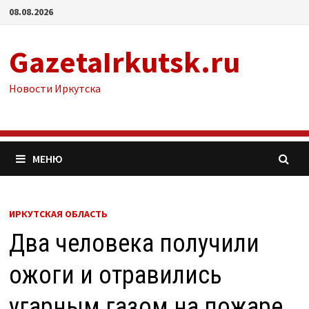
Перейти
08.08.2026
к
содержимому
GazetaIrkutsk.ru
Новости Иркутска
МЕНЮ
ИРКУТСКАЯ ОБЛАСТЬ
Два человека получили
ожоги и отравились
угарным газом на пожаре