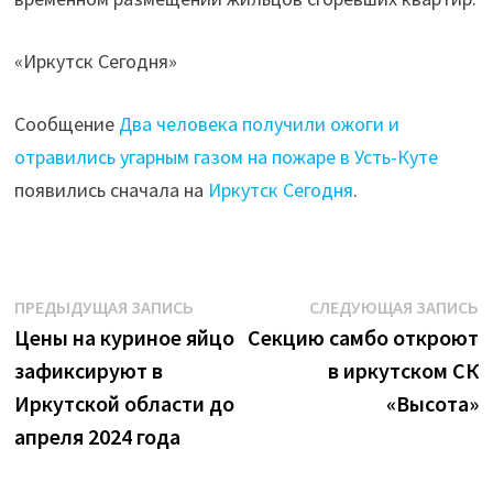
«Иркутск Сегодня»
Сообщение
Два человека получили ожоги и
отравились угарным газом на пожаре в Усть-Куте
появились сначала на
Иркутск Сегодня
.
Навигация
Предыдущая
С
ПРЕДЫДУЩАЯ ЗАПИСЬ
СЛЕДУЮЩАЯ ЗАПИСЬ
запись:
з
Цены на куриное яйцо
Секцию самбо откроют
по
зафиксируют в
в иркутском СК
записям
Иркутской области до
«Высота»
апреля 2024 года