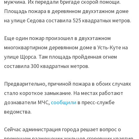
мужчина. Их передали бригаде скорой помощи.
пожаре
Площадь пожара в деревянном двухэтажном доме
в
на улице Седова составила 525 квадратных метров.
Усть-
Куте"
Еще один пожар произошел в двухэтажном
многоквартирном деревянном доме в Усть-Куте на
улице Щорса. Там площадь пройденная огнем
составила 300 квадратных метров.
Предварительно, причиной пожара в обоих случаях
стало короткое замыкание. На местах работают
дознаватели МЧС,
сообщили
в пресс-службе
ведомства.
Сейчас администрация города решает вопрос о
временном размещении жильцов сгоревших квартир.