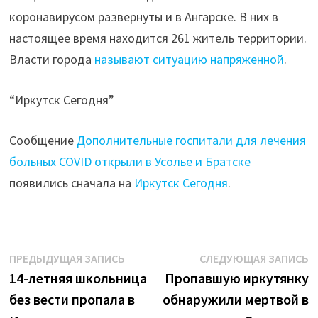
коронавирусом развернуты и в Ангарске. В них в
настоящее время находится 261 житель территории.
Власти города
называют ситуацию напряженной
.
“Иркутск Сегодня”
Сообщение
Дополнительные госпитали для лечения
больных COVID открыли в Усолье и Братске
появились сначала на
Иркутск Сегодня
.
Навигация
Предыдущая
С
ПРЕДЫДУЩАЯ ЗАПИСЬ
СЛЕДУЮЩАЯ ЗАПИСЬ
запись:
з
14-летняя школьница
Пропавшую иркутянку
по
без вести пропала в
обнаружили мертвой в
записям