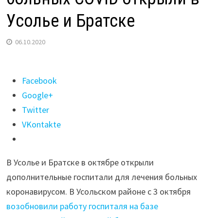
Усолье и Братске
06.10.2020
Поделиться
Facebook
"Дополнительные
Google+
госпитали
Twitter
для
VKontakte
лечения
больных
В Усолье и Братске в октябре открыли
COVID
дополнительные госпитали для лечения больных
открыли
коронавирусом. В Усольском районе с 3 октября
в
возобновили работу госпиталя на базе
Усолье