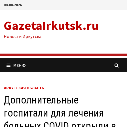
Перейти
08.08.2026
к
содержимому
GazetaIrkutsk.ru
Новости Иркутска
МЕНЮ
ИРКУТСКАЯ ОБЛАСТЬ
Дополнительные
госпитали для лечения
больных COVID открыли в