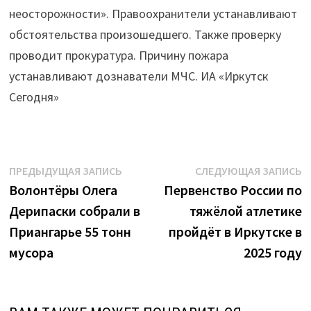
неосторожности». Правоохранители устанавливают
обстоятельства произошедшего. Также проверку
проводит прокуратура. Причину пожара
устанавливают дознаватели МЧС. ИА «Иркутск
Сегодня»
Навигация
Предыдущая
С
ПРЕДЫДУЩАЯ ЗАПИСЬ
СЛЕДУЮЩАЯ ЗАПИСЬ
запись:
з
Волонтёры Олега
Первенство России по
по
Дерипаски собрали в
тяжёлой атлетике
записям
Приангарье 55 тонн
пройдёт в Иркутске в
мусора
2025 году