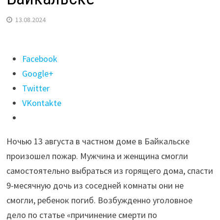
13.08.2024
Поделиться
Facebook
"Девятимесячная
Google+
девочка
Twitter
погибла
VKontakte
на
пожаре
Ночью 13 августа в частном доме в Байкальске
в
произошел пожар. Мужчина и женщина смогли
Байкальске"
самостоятельно выбраться из горящего дома, спасти
9-месячную дочь из соседней комнаты они не
смогли, ребенок погиб. Возбужденно уголовное
дело по статье «причинение смерти по