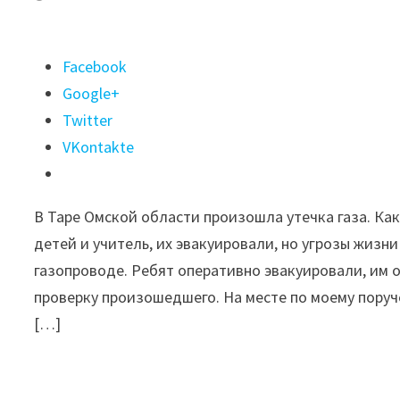
Поделиться
Facebook
"Дети
Google+
и
Twitter
учитель
VKontakte
пострадали
из-
В Таре Омской области произошла утечка газа. Ка
за
детей и учитель, их эвакуировали, но угрозы жизни
утечки
газопроводе. Ребят оперативно эвакуировали, им
газа
проверку произошедшего. На месте по моему поруч
в
[…]
Омской
области"