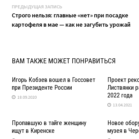
Навигация
Предыдущая
ПРЕДЫДУЩАЯ ЗАПИСЬ
запись:
Строго нельзя: главные «нет» при посадке
по
картофеля в мае — как не загубить урожай
записям
ВАМ ТАКЖЕ МОЖЕТ ПОНРАВИТЬСЯ
Игорь Кобзев вошел в Госсовет
Проект рек
при Президенте России
Листвянки р
2022 года
18.09.2020
13.04.2021
Пропавшую в тайге женщину
Новое обору
ищут в Киренске
музея в Че