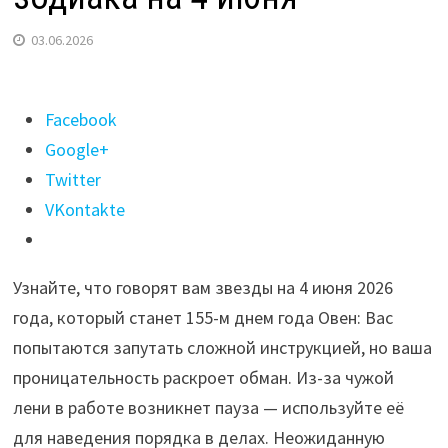
03.06.2026
Поделиться
Facebook
"Что
Google+
звезды
Twitter
нам
VKontakte
готовят?
Гороскоп
Узнайте, что говорят вам звезды на 4 июня 2026
для
года, который станет 155-м днем года Овен: Вас
знаков
попытаются запутать сложной инструкцией, но ваша
зодиака
проницательность раскроет обман. Из-за чужой
на
лени в работе возникнет пауза — используйте её
4
для наведения порядка в делах. Неожиданную