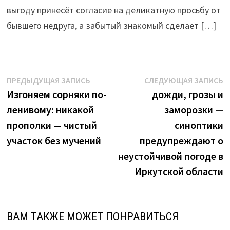
июня"
выгоду принесёт согласие на деликатную просьбу от
бывшего недруга, а забытый знакомый сделает […]
Навигация
Предыдущая
С
ПРЕДЫДУЩАЯ ЗАПИСЬ
СЛЕДУЮЩАЯ ЗАПИСЬ
запись:
з
Изгоняем сорняки по-
дожди, грозы и
по
ленивому: никакой
заморозки —
записям
прополки — чистый
синоптики
участок без мучений
предупреждают о
неустойчивой погоде в
Иркутской области
ВАМ ТАКЖЕ МОЖЕТ ПОНРАВИТЬСЯ