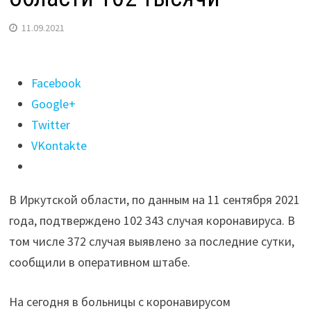
11.09.2021
Поделиться
Facebook
"Число
Google+
случаев
Twitter
COVID
VKontakte
превысило
в
В Иркутской области, по данным на 11 сентября 2021
Иркутской
года, подтверждено 102 343 случая коронавируса. В
области
том числе 372 случая выявлено за последние сутки,
102
сообщили в оперативном штабе.
тысячи"
На сегодня в больницы с коронавирусом