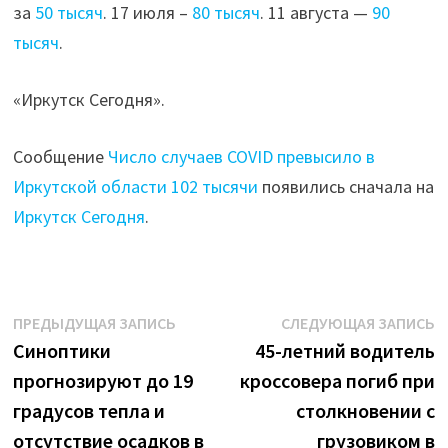
за
50 тысяч
. 17 июля –
80 тысяч
. 11 августа —
90
тысяч
.
«Иркутск Сегодня».
Сообщение
Число случаев COVID превысило в
Иркутской области 102 тысячи
появились сначала на
Иркутск Сегодня
.
Навигация
Предыдущая
С
ПРЕДЫДУЩАЯ ЗАПИСЬ
СЛЕДУЮЩАЯ ЗАПИСЬ
запись:
з
Синоптики
45-летний водитель
по
прогнозируют до 19
кроссовера погиб при
записям
градусов тепла и
столкновении с
отсутствие осадков в
грузовиком в