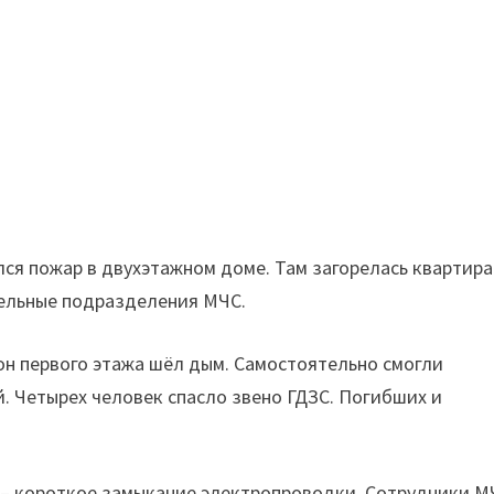
ился пожар в двухэтажном доме. Там загорелась квартира
тельные подразделения МЧС.
он первого этажа шёл дым. Самостоятельно смогли
й. Четырех человек спасло звено ГДЗС. Погибших и
а – короткое замыкание электропроводки. Сотрудники М