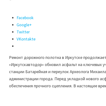
Поделиться
Facebook
"Четыре
Google+
участка
Twitter
отремонтировали
VKontakte
«большими
картами»
Ремонт дорожного полотна в Иркутске продолжает
в
«Иркутскавтодор» обновил асфальт на ключевых уч
Иркутске"
станции Батарейная и переулок Археолога Михаила
администрации города. Перед укладкой нового ас
обеспечения прочного сцепления. В настоящее вре