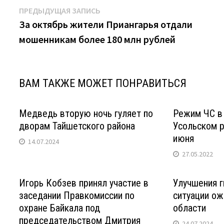
Навигация
Предыдущая
ПРЕДЫДУЩАЯ ЗАПИСЬ
запись:
За октябрь жители Приангарья отдали
по
мошенникам более 180 млн рублей
записям
ВАМ ТАКЖЕ МОЖЕТ ПОНРАВИТЬСЯ
Медведь вторую ночь гуляет по
Режим ЧС в
дворам Тайшетского района
Усольском р
июня
14.07.2024
27.05.2022
Игорь Кобзев принял участие в
Улучшения г
заседании Правкомиссии по
ситуации ож
охране Байкала под
области
председательством Дмитрия
24.07.2024