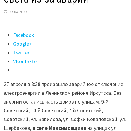
27.04.2023
Поделиться
Facebook
"Часть
Google+
Ленинского
Twitter
района
VKontakte
Иркутска
осталась
27 апреля в 8:38 произошло аварийное отключение
без
электроэнергии в Ленинском районе Иркутска. Без
света
энергии остались часть домов по улицам: 9-й
из-
Советский, 10-й Советский, 7-й Советский,
за
Советский, ул. Вавилова, ул. Софьи Ковалевской, ул.
аварии"
Щербакова,
в селе Максимовщина
на улицах ул.