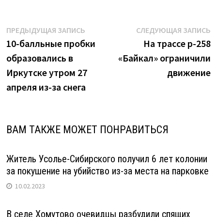
Навигация
Предыдущая
С
ПРЕДЫДУЩАЯ ЗАПИСЬ
СЛЕДУЮЩАЯ ЗАПИСЬ
запись:
з
10-балльные пробки
На трассе р-258
по
образовались в
«Байкал» ограничили
записям
Иркутске утром 27
движение
апреля из-за снега
ВАМ ТАКЖЕ МОЖЕТ ПОНРАВИТЬСЯ
Житель Усолье-Сибирского получил 6 лет колонии
за покушение на убийство из-за места на парковке
10.02.2023
В селе Хомутово очевидцы разбудили спящих