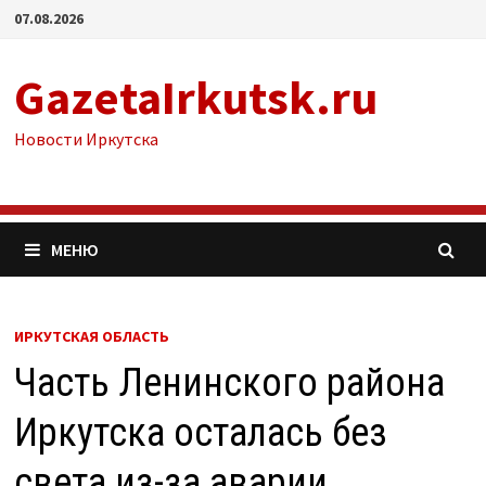
Перейти
07.08.2026
к
содержимому
GazetaIrkutsk.ru
Новости Иркутска
МЕНЮ
ИРКУТСКАЯ ОБЛАСТЬ
Часть Ленинского района
Иркутска осталась без
света из-за аварии