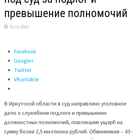
превышение полномочий
21.11.2022
Поделиться
Facebook
"Бывшая
Google+
глава
Twitter
КУМИ
VKontakte
Куйтунского
района
В Иркутской области в суд направлено уголовное
пойдет
дело о служебном подлоге и превышении
под
должностных полномочий, повлекшем ущерб на
суд
сумму более 2,5 миллиона рублей. Обвиняемая – 43-
за