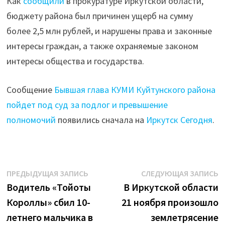
Как
сообщили
в прокуратуре Иркутской области,
бюджету района был причинен ущерб на сумму
более 2,5 млн рублей, и нарушены права и законные
интересы граждан, а также охраняемые законом
интересы общества и государства.
Сообщение
Бывшая глава КУМИ Куйтунского района
пойдет под суд за подлог и превышение
полномочий
появились сначала на
Иркутск Сегодня
.
Навигация
Предыдущая
С
ПРЕДЫДУЩАЯ ЗАПИСЬ
СЛЕДУЮЩАЯ ЗАПИСЬ
запись:
з
Водитель «Тойоты
В Иркутской области
по
Короллы» сбил 10-
21 ноября произошло
записям
летнего мальчика в
землетрясение