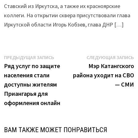
Ставский из Иркутска, а также их красноярские
коллеги. На открытии сквера присутствовали глава
Иркутской области Игорь Кобзев, глава ДНР […]
Навигация
Предыдущая
С
ПРЕДЫДУЩАЯ ЗАПИСЬ
СЛЕДУЮЩАЯ ЗАПИСЬ
запись:
з
Ряд услуг по защите
Мэр Катангского
по
населения стали
района уходит на СВО
записям
доступны жителям
— СМИ
Приангарья для
оформления онлайн
ВАМ ТАКЖЕ МОЖЕТ ПОНРАВИТЬСЯ