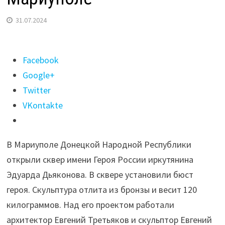
31.07.2024
Поделиться
Facebook
"Бюст
Google+
иркутянина
Twitter
Эдуарда
VKontakte
Дьяконова
установили
В Мариуполе Донецкой Народной Республики
в
открыли сквер имени Героя России иркутянина
Мариуполе"
Эдуарда Дьяконова. В сквере установили бюст
героя. Скульптура отлита из бронзы и весит 120
килограммов. Над его проектом работали
архитектор Евгений Третьяков и скульптор Евгений