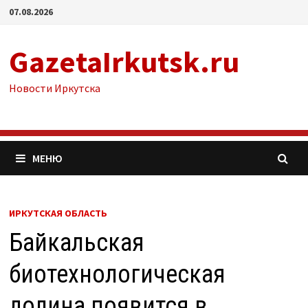
Перейти
07.08.2026
к
содержимому
GazetaIrkutsk.ru
Новости Иркутска
МЕНЮ
ИРКУТСКАЯ ОБЛАСТЬ
Байкальская
биотехнологическая
долина появится в