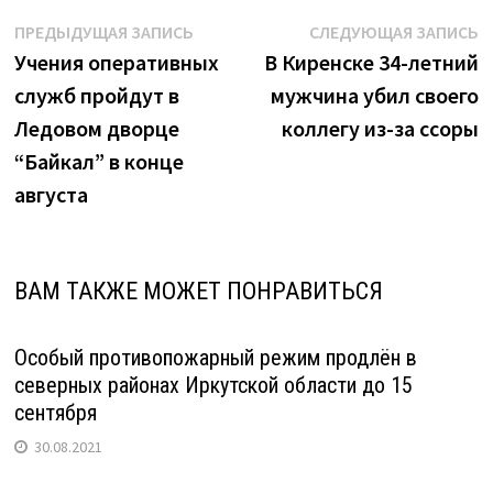
Навигация
Предыдущая
С
ПРЕДЫДУЩАЯ ЗАПИСЬ
СЛЕДУЮЩАЯ ЗАПИСЬ
запись:
з
Учения оперативных
В Киренске 34-летний
по
служб пройдут в
мужчина убил своего
записям
Ледовом дворце
коллегу из-за ссоры
“Байкал” в конце
августа
ВАМ ТАКЖЕ МОЖЕТ ПОНРАВИТЬСЯ
Особый противопожарный режим продлён в
северных районах Иркутской области до 15
сентября
30.08.2021