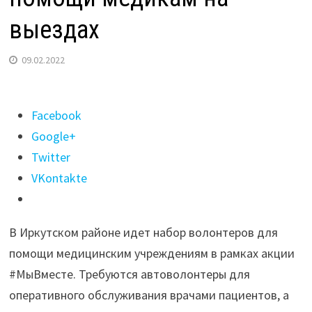
выездах
09.02.2022
Поделиться
Facebook
"Автоволонтеров
Google+
ищут
Twitter
в
VKontakte
Иркутском
районе
В Иркутском районе идет набор волонтеров для
для
помощи медицинским учреждениям в рамках акции
помощи
#МыВместе. Требуются автоволонтеры для
медикам
оперативного обслуживания врачами пациентов, а
на