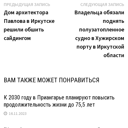
Навигация
Предыдущая
С
ПРЕДЫДУЩАЯ ЗАПИСЬ
СЛЕДУЮЩАЯ ЗАПИСЬ
запись:
з
Дом архитектора
Владельца обязали
по
Павлова в Иркутске
поднять
записям
решили обшить
полузатопленное
сайдингом
судно в Хужирском
порту в Иркутской
области
ВАМ ТАКЖЕ МОЖЕТ ПОНРАВИТЬСЯ
К 2030 году в Приангарье планируют повысить
продолжительность жизни до 75,5 лет
16.11.2023