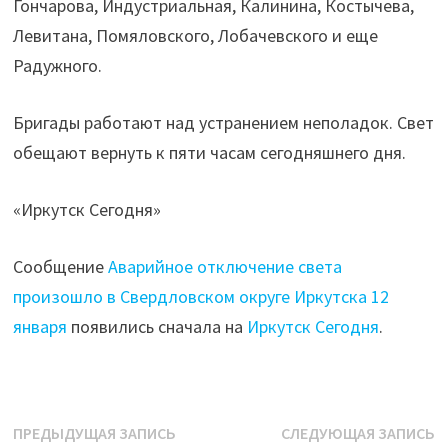
Гончарова, Индустриальная, Калинина, Костычева,
января"
Левитана, Помяловского, Лобачевского и еще
Радужного.
Бригады работают над устранением неполадок. Свет
обещают вернуть к пяти часам сегодняшнего дня.
«Иркутск Сегодня»
Сообщение
Аварийное отключение света
произошло в Свердловском округе Иркутска 12
января
появились сначала на
Иркутск Сегодня
.
Навигация
Предыдущая
С
ПРЕДЫДУЩАЯ ЗАПИСЬ
СЛЕДУЮЩАЯ ЗАПИСЬ