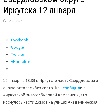
Иркутска 12 января
12.01.2024
Поделиться
Facebook
"Аварийное
Google+
отключение
Twitter
света
VKontakte
произошло
в
12 января в 13:39 в Иркутске часть Свердловского
Свердловском
округа осталась без света. Как
сообщил
и в
округе
«Иркутской энергосбытовой компании», это
Иркутска
коснулось части домов на улицах Академическая,
12