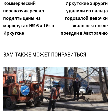
запись:
з
Коммерческий
Иркутские хирурги
по
перевозчик решил
удалили из пальца
записям
поднять цены на
годовалой девочки
маршрутах №16 и 16с в
жало осы после
Иркутске
поездки в Австралию
ВАМ ТАКЖЕ МОЖЕТ ПОНРАВИТЬСЯ