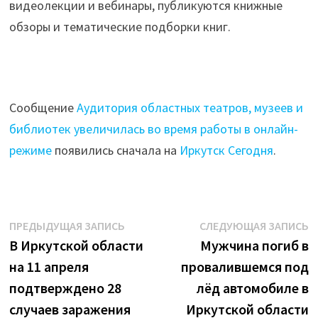
видеолекции и вебинары, публикуются книжные
обзоры и тематические подборки книг.
Сообщение
Аудитория областных театров, музеев и
библиотек увеличилась во время работы в онлайн-
режиме
появились сначала на
Иркутск Сегодня
.
Навигация
Предыдущая
С
ПРЕДЫДУЩАЯ ЗАПИСЬ
СЛЕДУЮЩАЯ ЗАПИСЬ
запись:
з
В Иркутской области
Мужчина погиб в
по
на 11 апреля
провалившемся под
записям
подтверждено 28
лёд автомобиле в
случаев заражения
Иркутской области