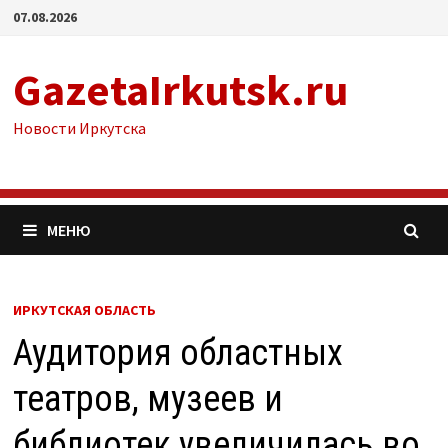
Перейти
07.08.2026
к
содержимому
GazetaIrkutsk.ru
Новости Иркутска
МЕНЮ
ИРКУТСКАЯ ОБЛАСТЬ
Аудитория областных
театров, музеев и
библиотек увеличилась во