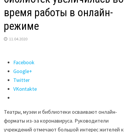
время работы в онлайн-
режиме
11.04.2020
Поделиться
Facebook
"Аудитория
Google+
областных
Twitter
театров,
VKontakte
музеев
и
Театры, музеи и библиотеки осваивают онлайн-
библиотек
форматы из-за коронавируса. Руководители
увеличилась
учреждений отмечают большой интерес жителей к