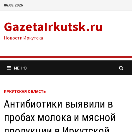
Перейти
06.08.2026
к
содержимому
GazetaIrkutsk.ru
Новости Иркутска
МЕНЮ
ИРКУТСКАЯ ОБЛАСТЬ
Антибиотики выявили в
пробах молока и мясной
продукции в Иркутской