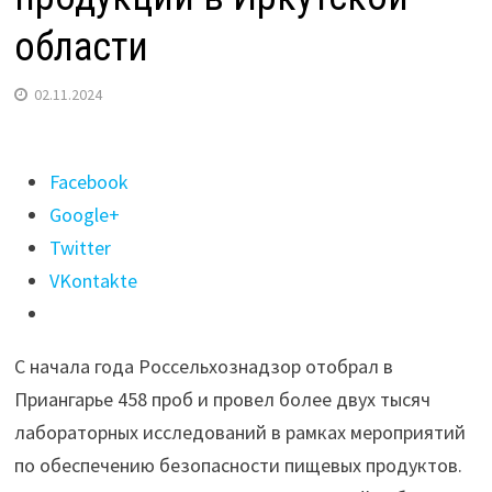
области
02.11.2024
Поделиться
Facebook
"Антибиотики
Google+
выявили
Twitter
в
VKontakte
пробах
молока
С начала года Россельхознадзор отобрал в
и
Приангарье 458 проб и провел более двух тысяч
мясной
лабораторных исследований в рамках мероприятий
продукции
по обеспечению безопасности пищевых продуктов.
в