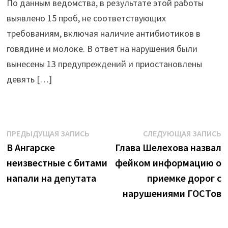
По данным ведомства, в результате этой работы
Иркутской
выявлено 15 проб, не соответствующих
области"
требованиям, включая наличие антибиотиков в
говядине и молоке. В ответ на нарушения были
вынесены 13 предупреждений и приостановлены
девять […]
Навигация
Предыдущая
С
ПРЕДЫДУЩАЯ ЗАПИСЬ
СЛЕДУЮЩАЯ ЗАПИСЬ
запись:
з
В Ангарске
Глава Шелехова назвал
по
неизвестные с битами
фейком информацию о
записям
напали на депутата
приемке дорог с
нарушениями ГОСТов