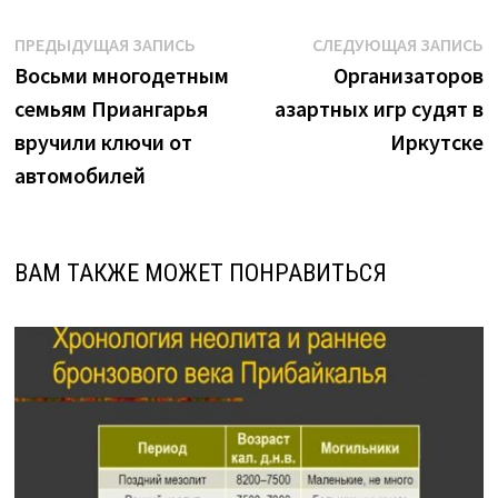
Навигация
Предыдущая
С
ПРЕДЫДУЩАЯ ЗАПИСЬ
СЛЕДУЮЩАЯ ЗАПИСЬ
запись:
з
Восьми многодетным
Организаторов
по
семьям Приангарья
азартных игр судят в
записям
вручили ключи от
Иркутске
автомобилей
ВАМ ТАКЖЕ МОЖЕТ ПОНРАВИТЬСЯ