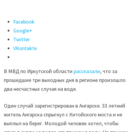
Поделиться
Facebook
"Ангарчанин
Google+
спрыгнул
Twitter
с
VKontakte
Китойского
моста
В МВД по Иркутской области
рассказали
, что за
и
прошедшие три выходных дня в регионе произошло
утонул"
два несчастных случая на воде.
Один случай зарегистрирован в Ангарске. 33 летний
житель Ангарска спрыгнул с Китойского моста и не
выплыл на берег. Молодой человек хотел, чтобы