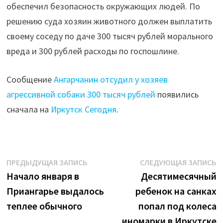
обеспечил безопасность окружающих людей. По
решению суда хозяин животного должен выплатить
своему соседу по даче 300 тысяч рублей морального
вреда и 300 рублей расходы по госпошлине.
Сообщение
Ангарчанин отсудил у хозяев
агрессивной собаки 300 тысяч рублей
появились
сначала на
Иркутск Сегодня
.
Навигация
Предыдущая
С
ПРЕДЫДУЩАЯ ЗАПИСЬ
СЛЕДУЮЩАЯ ЗАПИСЬ
запись:
з
Начало января в
Десятимесячный
по
Приангарье выдалось
ребенок на санках
записям
теплее обычного
попал под колеса
иномарки в Иркутске