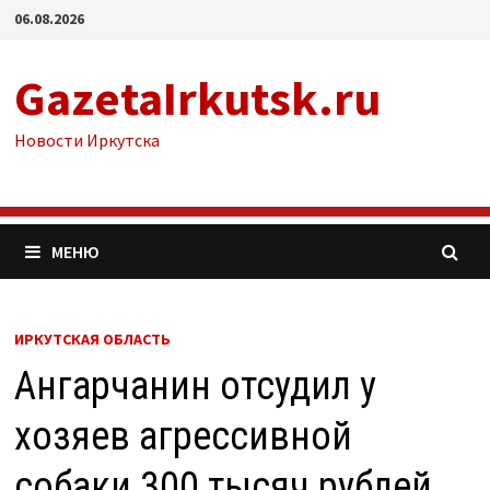
Перейти
06.08.2026
к
содержимому
GazetaIrkutsk.ru
Новости Иркутска
МЕНЮ
ИРКУТСКАЯ ОБЛАСТЬ
Ангарчанин отсудил у
хозяев агрессивной
собаки 300 тысяч рублей