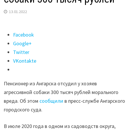
13.01.2022
Поделиться
Facebook
"Ангарчанин
Google+
отсудил
Twitter
у
VKontakte
хозяев
агрессивной
Пенсионер из Ангарска отсудил у хозяев
собаки
агрессивной собаки 300 тысяч рублей морального
300
вреда. Об этом
сообщили
в пресс-службе Ангарского
тысяч
городского суда.
рублей"
В июле 2020 года в одном из садоводств округа,