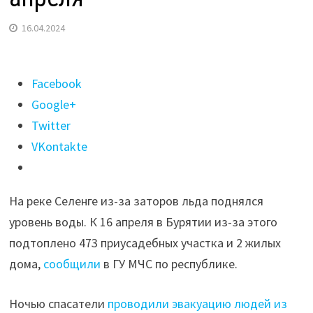
16.04.2024
Поделиться
Facebook
"473
Google+
приусадебных
Twitter
участка
VKontakte
подтоплено
в
На реке Селенге из-за заторов льда поднялся
Бурятии
уровень воды. К 16 апреля в Бурятии из-за этого
к
подтоплено 473 приусадебных участка и 2 жилых
16
дома,
сообщили
в ГУ МЧС по республике.
апреля"
Ночью спасатели
проводили эвакуацию людей из