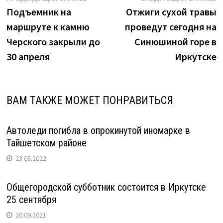
Навигация
запись:
з
Подъемник на
Отжиги сухой травы
по
маршруте к камню
проведут сегодня на
записям
Черского закрыли до
Синюшиной горе в
30 апреля
Иркутске
ВАМ ТАКЖЕ МОЖЕТ ПОНРАВИТЬСЯ
Автоледи погибла в опрокинутой иномарке в
Тайшетском районе
23.08.2022
Общегородской субботник состоится в Иркутске
25 сентября
20.09.2021