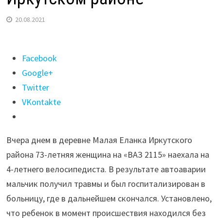
20.08.2021
Поделиться
Facebook
"4-
Google+
летний
Twitter
велосипедист
VKontakte
погиб
в
Вчера днем в деревне Малая Еланка Иркутского
ДТП
района 73-летняя женщина на «ВАЗ 2115» наехала на
с
4-летнего велосипедиста. В результате автоаварии
«ВАЗ
мальчик получил травмы и был госпитализирован в
2115»
больницу, где в дальнейшем скончался. Установлено,
в
что ребенок в момент происшествия находился без