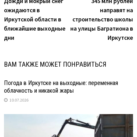
запись:
з
Дожди и мокрый снег
345 млн рублей
по
ожидаются в
направят на
записям
Иркутской области в
строительство школы
ближайшие выходные
на улицы Багратиона в
дни
Иркутске
ВАМ ТАКЖЕ МОЖЕТ ПОНРАВИТЬСЯ
Погода в Иркутске на выходные: переменная
облачность и никакой жары
10.07.2026