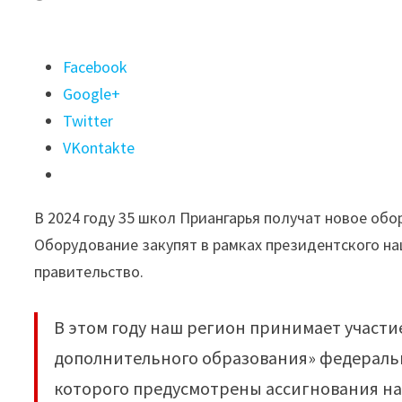
Поделиться
Facebook
"35
Google+
школ
Twitter
Приангарья
VKontakte
получат
в
В 2024 году 35 школ Приангарья получат новое об
2024
Оборудование закупят в рамках президентского н
году
правительство.
оборудование
для
В этом году наш регион принимает участи
школьных
дополнительного образования» федерально
театров
которого предусмотрены ассигнования н
и