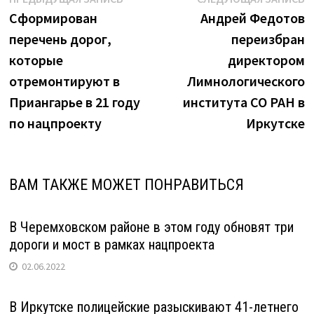
Навигация
запись:
з
Сформирован
Андрей Федотов
по
перечень дорог,
переизбран
записям
которые
директором
отремонтируют в
Лимнологического
Приангарье в 21 году
института СО РАН в
по нацпроекту
Иркутске
ВАМ ТАКЖЕ МОЖЕТ ПОНРАВИТЬСЯ
В Черемховском районе в этом году обновят три
дороги и мост в рамках нацпроекта
02.06.2022
В Иркутске полицейские разыскивают 41-летнего