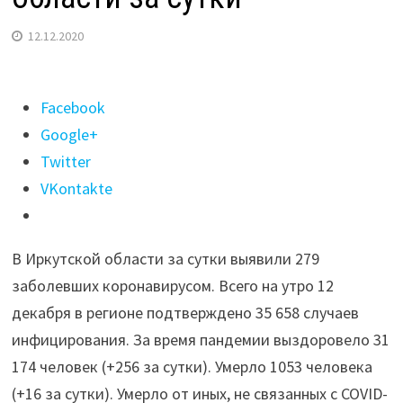
12.12.2020
Поделиться
Facebook
"279
Google+
случаев
Twitter
COVID
VKontakte
выявили
в
В Иркутской области за сутки выявили 279
Иркутской
заболевших коронавирусом. Всего на утро 12
области
декабря в регионе подтверждено 35 658 случаев
за
инфицирования. За время пандемии выздоровело 31
сутки"
174 человек (+256 за сутки). Умерло 1053 человека
(+16 за сутки). Умерло от иных, не связанных с COVID-