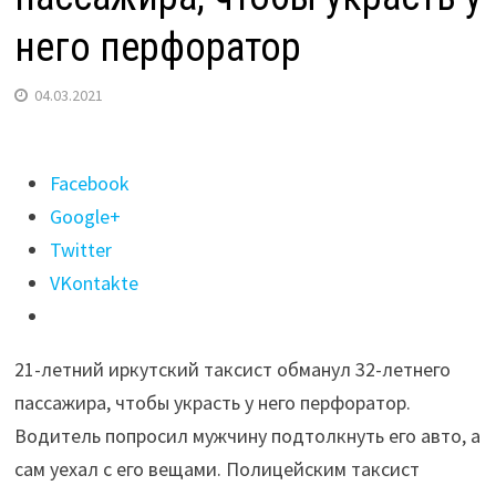
него перфоратор
04.03.2021
Поделиться
Facebook
"21-
Google+
летний
Twitter
иркутский
VKontakte
таксист
обманул
21-летний иркутский таксист обманул 32-летнего
пассажира,
пассажира, чтобы украсть у него перфоратор.
чтобы
Водитель попросил мужчину подтолкнуть его авто, а
украсть
сам уехал с его вещами. Полицейским таксист
у