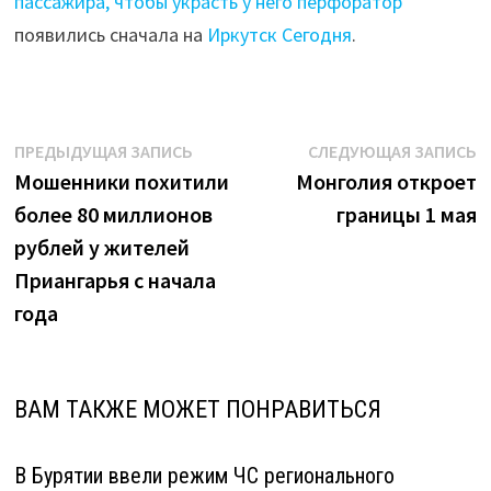
пассажира, чтобы украсть у него перфоратор
появились сначала на
Иркутск Сегодня
.
Навигация
Предыдущая
С
ПРЕДЫДУЩАЯ ЗАПИСЬ
СЛЕДУЮЩАЯ ЗАПИСЬ
запись:
з
Мошенники похитили
Монголия откроет
по
более 80 миллионов
границы 1 мая
записям
рублей у жителей
Приангарья с начала
года
ВАМ ТАКЖЕ МОЖЕТ ПОНРАВИТЬСЯ
В Бурятии ввели режим ЧС регионального