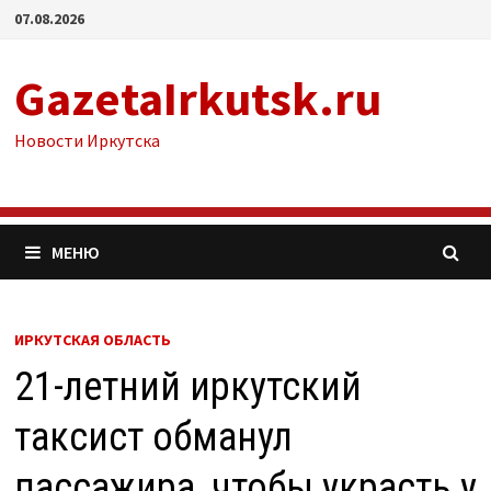
Перейти
07.08.2026
к
содержимому
GazetaIrkutsk.ru
Новости Иркутска
МЕНЮ
ИРКУТСКАЯ ОБЛАСТЬ
21-летний иркутский
таксист обманул
пассажира, чтобы украсть у