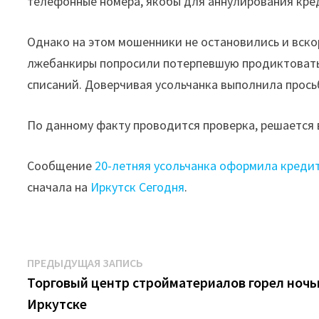
телефонные номера, якобы для аннулирования кре
Однако на этом мошенники не остановились и вскор
лжебанкиры попросили потерпевшую продиктовать
списаний. Доверчивая усольчанка выполнила просьбу
По данному факту проводится проверка, решается 
Сообщение
20-летняя усольчанка оформила кредит
сначала на
Иркутск Сегодня
.
Навигация
Предыдущая
ПРЕДЫДУЩАЯ ЗАПИСЬ
запись:
Торговый центр стройматериалов горел ночь
по
Иркутске