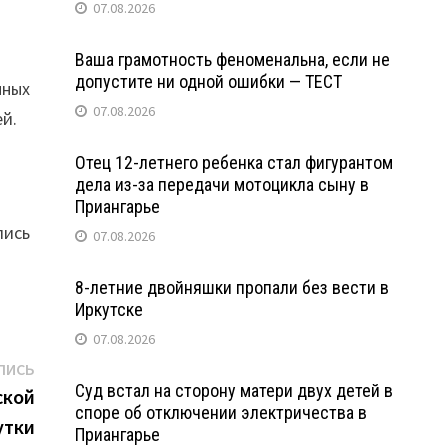
07.08.2026
Ваша грамотность феноменальна, если не
допустите ни одной ошибки — ТЕСТ
нных
07.08.2026
ей.
Отец 12-летнего ребенка стал фигурантом
дела из-за передачи мотоцикла сыну в
Приангарье
лись
07.08.2026
8-летние двойняшки пропали без вести в
Иркутске
07.08.2026
Следующая
ПИСЬ
Суд встал на сторону матери двух детей в
запись:
ской
споре об отключении электричества в
утки
Приангарье