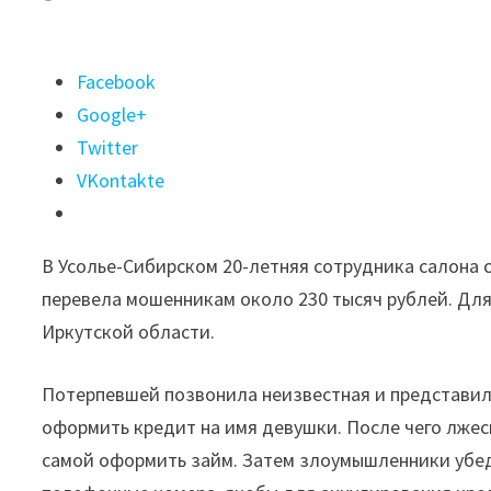
Поделиться
Facebook
"20-
Google+
летняя
Twitter
усольчанка
VKontakte
оформила
кредит
В Усолье-Сибирском 20-летняя сотрудника салона 
и
перевела мошенникам около 230 тысяч рублей. Для 
перевела
Иркутской области.
мошенникам
более
Потерпевшей позвонила неизвестная и представил
200
оформить кредит на имя девушки. После чего лжес
тысяч
самой оформить займ. Затем злоумышленники убеди
рублей"