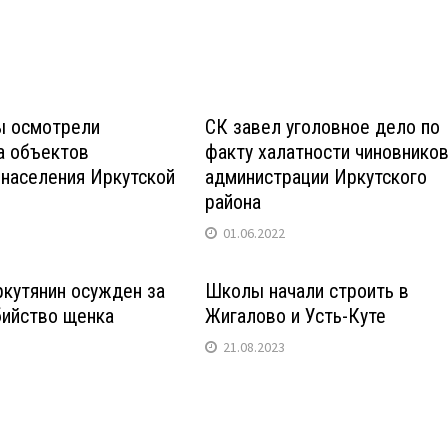
ы осмотрели
СК завел уголовное дело по
а объектов
факту халатности чиновнико
 населения Иркутской
администрации Иркутского
района
01.06.2022
ркутянин осужден за
Школы начали строить в
бийство щенка
Жигалово и Усть-Куте
21.08.2023