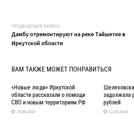
Навигация
Предыдущая
ПРЕДЫДУЩАЯ ЗАПИСЬ
запись:
Дамбу отремонтируют на реке Тайшетке в
по
Иркутской области
записям
ВАМ ТАКЖЕ МОЖЕТ ПОНРАВИТЬСЯ
«Новые люди» Иркутской
Шелеховска
области рассказали о помощи
задолжала р
СВО и новым территориям РФ
рублей
29.06.2023
12.06.2024