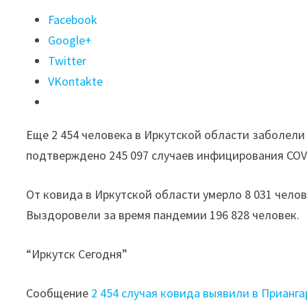
Поделиться
Facebook
"2
Google+
454
Twitter
случая
VKontakte
ковида
выявили
Еще 2 454 человека в Иркутской области заболели 
в
подтверждено 245 097 случаев инфицирования COVI
Приангарье
за
От ковида в Иркутской области умерло 8 031 челове
сутки"
Выздоровели за время пандемии 196 828 человек.
“Иркутск Сегодня”
Сообщение
2 454 случая ковида выявили в Прианга