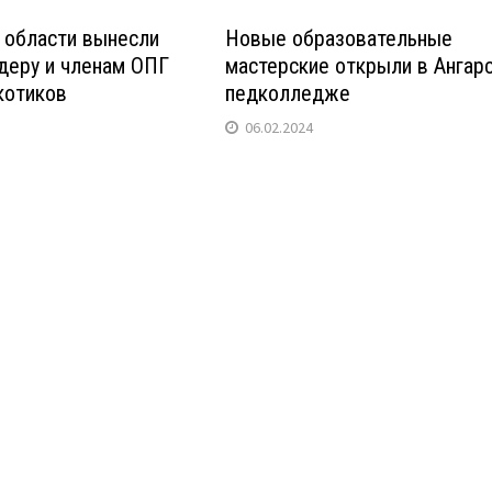
 области вынесли
Новые образовательные
деру и членам ОПГ
мастерские открыли в Ангар
котиков
педколледже
06.02.2024