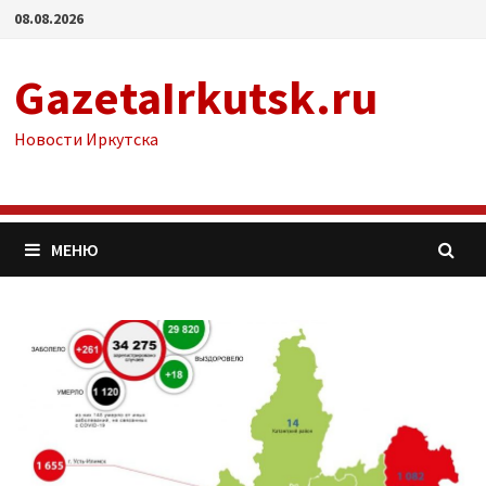
Перейти
08.08.2026
к
содержимому
GazetaIrkutsk.ru
Новости Иркутска
МЕНЮ