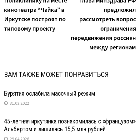
Поликлинику на месте
Глава минздрава РФ
по
кинотеатра “Чайка” в
предложил
записям
Иркутске построят по
рассмотреть вопрос
типовому проекту
ограничения
передвижения россиян
между регионам
ВАМ ТАКЖЕ МОЖЕТ ПОНРАВИТЬСЯ
Бурятия ослабила масочный режим
31.03.2022
45-летняя иркутянка познакомилась с «французом»
Альбертом и лишилась 15,5 млн рублей
29.04.2026