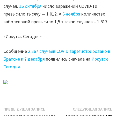
случая.
16 октября
число заражений COVID-19
превысило тысячу — 1 012. А
6 ноября
количество
заболеваний превысило 1,5 тысячи случаев – 1 517.
«Иркутск Сегодня»
Сообщение
2 267 случаев COVID зарегистрировано в
Братске к 7 декабря
появились сначала на
Иркутск
Сегодня
.
Навигация
Предыдущая
С
ПРЕДЫДУЩАЯ ЗАПИСЬ
СЛЕДУЮЩАЯ ЗАПИСЬ
запись:
з