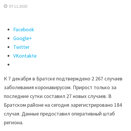
07.12.2020
Поделиться
Facebook
"2
Google+
267
Twitter
случаев
VKontakte
COVID
зарегистрировано
К 7 декабря в Братске подтверждено 2 267 случаев
в
заболевания коронавирусом. Прирост только за
Братске
последние сутки составил 27 новых случаев. В
к
Братском районе на сегодня зарегистрировано 184
7
случая. Данные предоставил оперативный штаб
декабря"
региона.