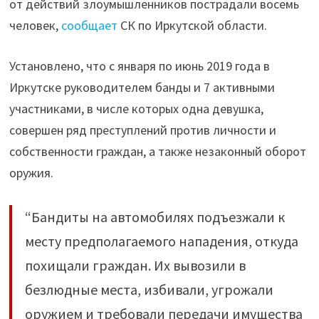
от действий злоумышленников пострадали восемь
похищавшие
человек,
сообщает
СК по Иркутской области.
людей
в
Установлено, что с января по июнь 2019 года в
Иркутске"
Иркутске руководителем банды и 7 активными
участниками, в числе которых одна девушка,
совершен ряд преступлений против личности и
собственности граждан, а также незаконный оборот
оружия.
“Бандиты на автомобилях подъезжали к
месту предполагаемого нападения, откуда
похищали граждан. Их вывозили в
безлюдные места, избивали, угрожали
оружием и требовали передачи имущества