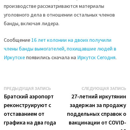
производстве рассматриваются материалы
уголовного дела в отношении остальных членов
банды, включая лидера.
Сообщение
16 лет колонии на двоих получили
члены банды вымогателей, похищавшие людей в
Иркутске
появились сначала на
Иркутск Сегодня
.
Навигация
Предыдущая
С
ПРЕДЫДУЩАЯ ЗАПИСЬ
СЛЕДУЮЩАЯ ЗАПИСЬ
запись:
з
Братский аэропорт
27-летний иркутянин
по
реконструируют с
задержан за продажу
записям
отставанием от
поддельных справок о
графика на два года
вакцинации от COVID-