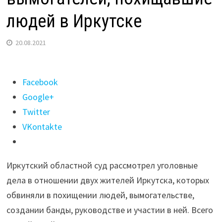
людей в Иркутске
20.08.2021
Поделиться
Facebook
"16
Google+
лет
Twitter
колонии
VKontakte
на
двоих
Иркутский областной суд рассмотрел уголовные
получили
дела в отношении двух жителей Иркутска, которых
члены
обвиняли в похищении людей, вымогательстве,
банды
создании банды, руководстве и участии в ней. Всего
вымогателей,