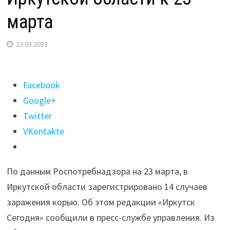
марта
23.03.2023
Поделиться
Facebook
"14
Google+
случаев
Twitter
кори
VKontakte
зарегистрировано
в
По данным Роспотребнадзора на 23 марта, в
Иркутской
Иркутской области зарегистрировано 14 случаев
области
заражения корью. Об этом редакции «Иркутск
к
Сегодня» сообщили в пресс-службе управления. Из
23