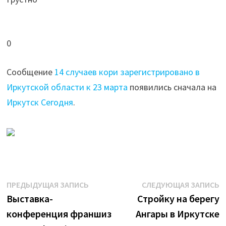
0
Сообщение
14 случаев кори зарегистрировано в
Иркутской области к 23 марта
появились сначала на
Иркутск Сегодня
.
Навигация
Предыдущая
С
ПРЕДЫДУЩАЯ ЗАПИСЬ
СЛЕДУЮЩАЯ ЗАПИСЬ
запись:
з
Выставка-
Стройку на берегу
по
конференция франшиз
Ангары в Иркутске
записям