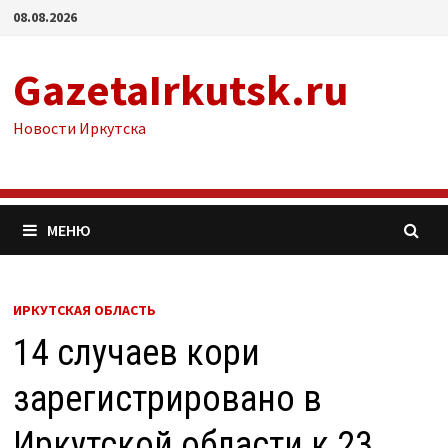
Перейти
08.08.2026
к
содержимому
GazetaIrkutsk.ru
Новости Иркутска
МЕНЮ
ИРКУТСКАЯ ОБЛАСТЬ
14 случаев кори
зарегистрировано в
Иркутской области к 23