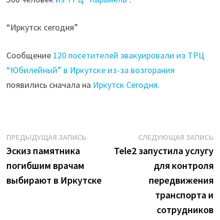
“Иркутск сегодня”
Сообщение
120 посетителей эвакуировали из ТРЦ
“Юбилейный” в Иркутске из-за возгорания
появились сначала на
Иркутск Сегодня
.
Навигация
Предыдущая
С
ПРЕДЫДУЩАЯ ЗАПИСЬ
СЛЕДУЮЩАЯ ЗАПИСЬ
запись:
з
Эскиз памятника
Tele2 запустила услугу
по
погибшим врачам
для контроля
записям
выбирают в Иркутске
передвижения
транспорта и
сотрудников