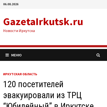
Перейти
06.08.2026
к
содержимому
GazetaIrkutsk.ru
Новости Иркутска
МЕНЮ
ИРКУТСКАЯ ОБЛАСТЬ
120 посетителей
эвакуировали из ТРЦ
“Юбилейный” в Иркутске