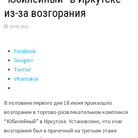
из-за возгорания
18.06.2021
Поделиться
Facebook
"120
Google+
посетителей
Twitter
эвакуировали
VKontakte
из
ТРЦ
В половине первого дня 18 июня произошло
“Юбилейный”
возгорание в торгово-развлекательном комплексе
в
“Юбилейный” в Иркутске. Установлено, что очаг
Иркутске
возгорания был в прачечной на третьем этаже
из-