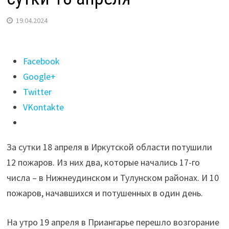
19.04.2024
Поделиться
Facebook
"12
Google+
пожаров
Twitter
потушили
VKontakte
в
Иркутской
За сутки 18 апреля в Иркутской области потушили
области
12 пожаров. Из них два, которые начались 17-го
за
числа – в Нижнеудинском и Тулунском районах. И 10
сутки
пожаров, начавшихся и потушенных в один день.
18
апреля"
На утро 19 апреля в Приангарье перешло возгорание