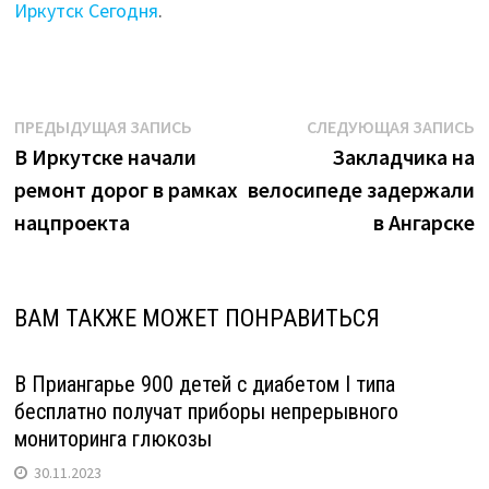
Иркутск Сегодня
.
Навигация
Предыдущая
С
ПРЕДЫДУЩАЯ ЗАПИСЬ
СЛЕДУЮЩАЯ ЗАПИСЬ
запись:
з
В Иркутске начали
Закладчика на
по
ремонт дорог в рамках
велосипеде задержали
записям
нацпроекта
в Ангарске
ВАМ ТАКЖЕ МОЖЕТ ПОНРАВИТЬСЯ
В Приангарье 900 детей с диабетом I типа
бесплатно получат приборы непрерывного
мониторинга глюкозы
30.11.2023