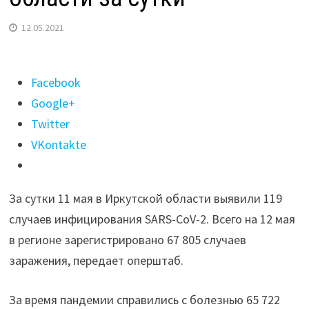
12.05.2021
Поделиться
Facebook
"119
Google+
случаев
Twitter
коронавируса
VKontakte
выявили
в
За сутки 11 мая в Иркутской области выявили 119
Иркутской
случаев инфицирования SARS-CoV-2. Всего на 12 мая
области
в регионе зарегистрировано 67 805 случаев
за
заражения, передает оперштаб.
сутки"
За время пандемии справились с болезнью 65 722