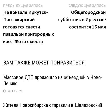
Навигация
Предыдущая
С
ПРЕДЫДУЩАЯ ЗАПИСЬ
СЛЕДУЮЩАЯ ЗАПИСЬ
запись:
з
На вокзале Иркутск-
Общегородской
по
Пассажирский
субботник в Иркутске
записям
готовятся снести
состоится 15 мая
павильон пригородных
касс. Фото с места
ВАМ ТАКЖЕ МОЖЕТ ПОНРАВИТЬСЯ
Массовое ДТП произошло на объездной в Ново-
Ленино
26.12.2021
Жителя Новосибирска отправили в Шелеховский