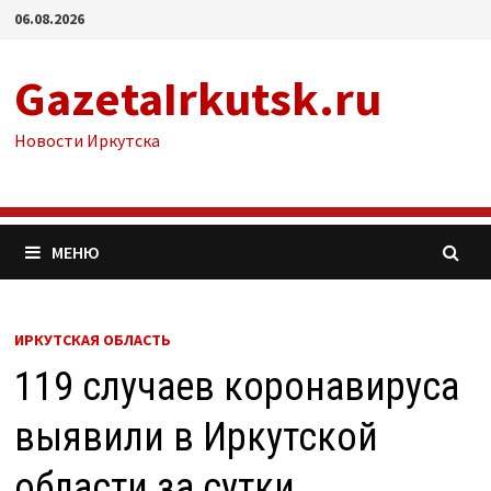
Перейти
06.08.2026
к
содержимому
GazetaIrkutsk.ru
Новости Иркутска
МЕНЮ
ИРКУТСКАЯ ОБЛАСТЬ
119 случаев коронавируса
выявили в Иркутской
области за сутки